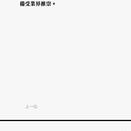
備受業界推祟。
上一位