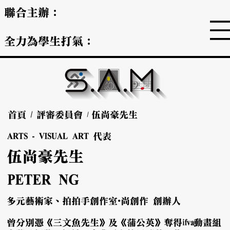
聯合主辦：
全力為學生打氣：
首頁
/
評審委員會
伍尚豪先生
/
ARTS - VISUAL ART 代表
伍尚豪先生
PETER NG
多元藝術家、拍拍手創作室•尚創作 創辦人
曾分別憑《三文魚先生》及《蒲公英》奪得ifva動畫組