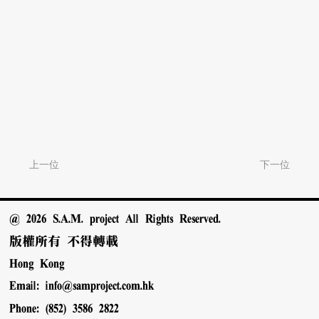
上一位
下一位
@ 2026 S.A.M. project All Rights Reserved.
版權所有 不得轉載
Hong Kong
Email:
info@samproject.com.hk
Phone: (852) 3586 2822