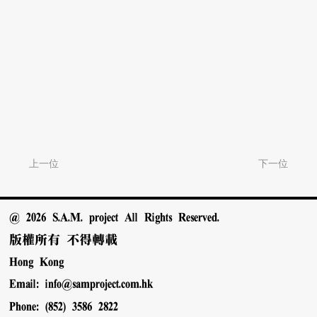
上一位
下一位
@ 2026 S.A.M. project All Rights Reserved.
版權所有 不得轉載
Hong Kong
Email:
info@samproject.com.hk
Phone: (852) 3586 2822