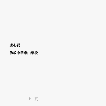
唐心賢
佛教中華康山學校
上一頁