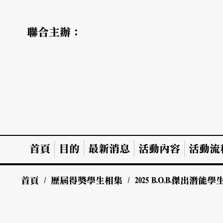
聯合主辦：
首頁
目的
最新消息
活動內容
活動流
首頁
/
歷屆得獎學生相集
/
2025
B.O.B.傑出潛能學