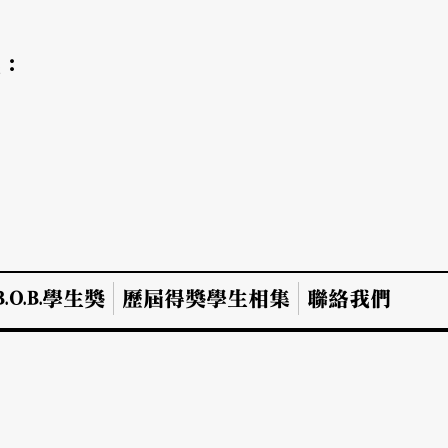
氣：
.O.B.學生獎
歷屆得獎學生相集
聯絡我們