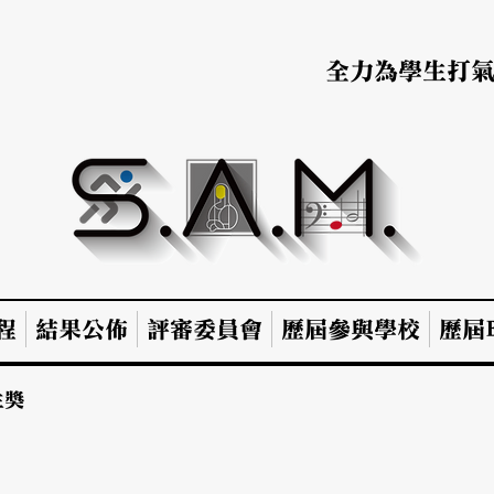
全力為學生打
程
結果公佈
評審委員會
歷屆參與學校
歷屆B
生獎