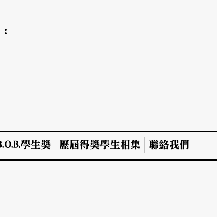
氣：
.O.B.學生獎
歷屆得獎學生相集
聯絡我們