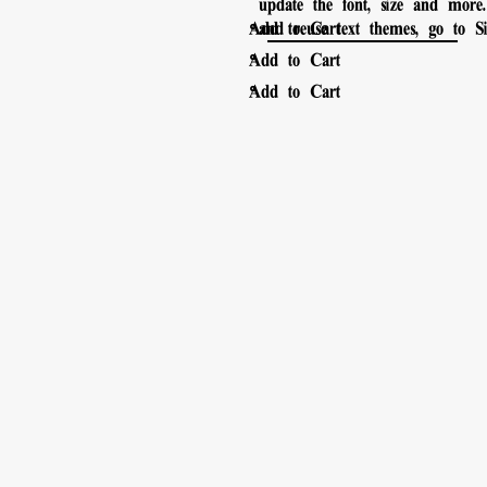
update the font, size and more
。
Add to Cart
and reuse text themes, go to Sit
。
Add to Cart
。
Add to Cart