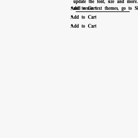
update the font, size and more
。
Add to Cart
and reuse text themes, go to Sit
。
Add to Cart
。
Add to Cart