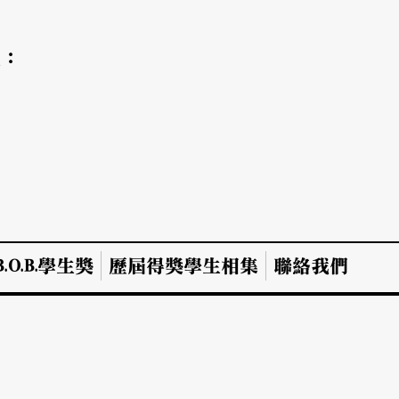
氣：
.O.B.學生獎
歷屆得獎學生相集
聯絡我們