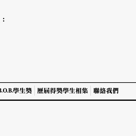
氣：
.O.B.學生獎
歷屆得獎學生相集
聯絡我們