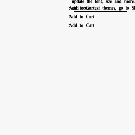
update the font, size and more
。
Add to Cart
and reuse text themes, go to Sit
。
Add to Cart
。
Add to Cart