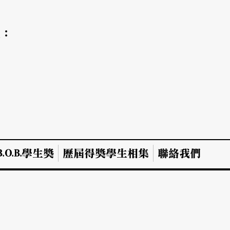
氣：
.O.B.學生獎
歷屆得獎學生相集
聯絡我們