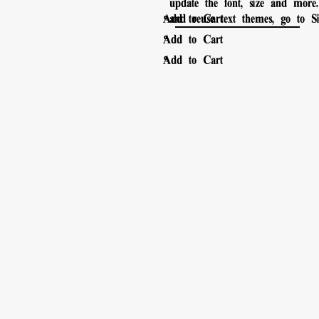
update the font, size and more
。
Add to Cart
and reuse text themes, go to Sit
。
Add to Cart
。
Add to Cart