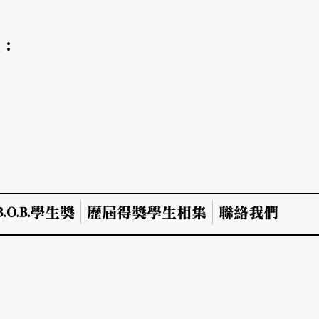
氣：
.O.B.學生獎
歷屆得獎學生相集
聯絡我們