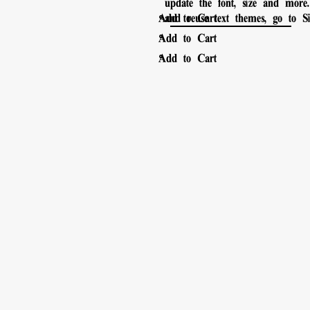
update the font, size and more
。
Add to Cart
and reuse text themes, go to Sit
。
Add to Cart
。
Add to Cart