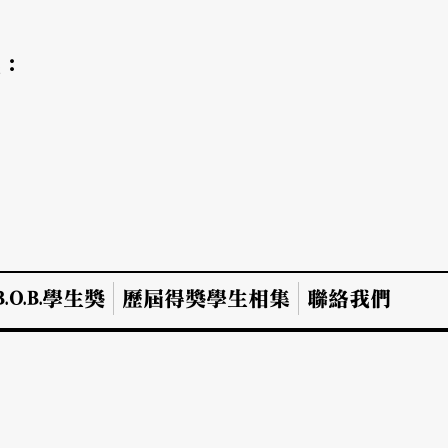
氣：
.O.B.學生獎
歷屆得獎學生相集
聯絡我們