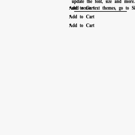
update the font, size and more
。
Add to Cart
and reuse text themes, go to Sit
。
Add to Cart
。
Add to Cart