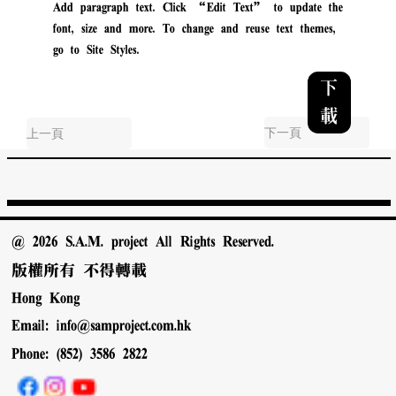
Add paragraph text. Click “Edit Text” to update the
font, size and more. To change and reuse text themes,
go to Site Styles.
下
載
下一頁
上一頁
@ 2026 S.A.M. project All Rights Reserved.
版權所有 不得轉載
Hong Kong
Email:
info@samproject.com.hk
Phone: (852) 3586 2822