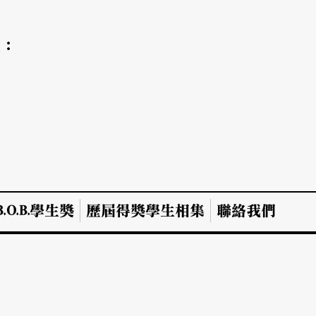
氣：
.O.B.學生獎
歷屆得獎學生相集
聯絡我們