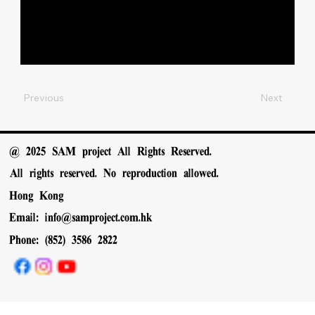
香港南區官立小
ARTS 視
林芊
LAM CHIN
學
覺藝術
仴
YUET
香港南區官立小
SPORTS
鄧匡
TANG HONG
學
運動
妤
UE
Previous
Next
@ 2025 SAM project All Rights Reserved.
All rights reserved. No reproduction allowed.
Hong Kong
Email:
info@samproject.com.hk
Phone: (852) 3586 2822