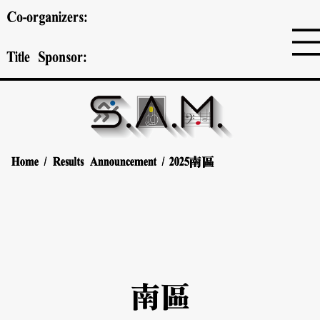
Co-organizers:
Title Sponsor:
Home
Home
/
/
Results Announcement
Results Announcement
/
/
2025
2025
南區
南區
南區