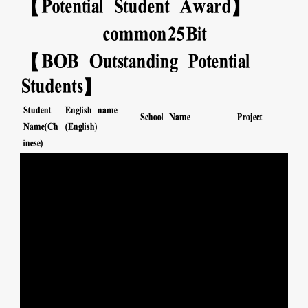
【Potential Student Award】
common
25
Bit
【BOB Outstanding Potential
Students】
Student
English name
School Name
Project
Name(Ch
(English)
inese)
SPORTS
張可
CHEUNG HO
海怡寶血小學
運動
彤
TUNG
SPORTS
蘇俊
SO CHUN
海怡寶血小學
運動
燊
SAN
SPORTS
謝旻
TSE MAN
海怡寶血小學
運動
芯
SUM
陳毅
SPORTS
CHAN NGAI
海怡寶血小學
運動
FUNG
峯
ARTS 視
陳祉
CHAN TSZ
海怡寶血小學
覺藝術
圓
YUEN