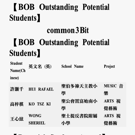
【BOB Outstanding Potential
Students】
common
3
Bit
【BOB Outstanding Potential
Students】
Student
英文名 (英)
Project
School Name
Name(Ch
inese)
聖伯多祿天主教小
MUSIC 音
許灝千
HUI RAFAEL
學
樂
聖公會置富始南小
ARTS 視
高梓棋
KO TSZ KI
學
覺藝術
WONG
聖士提反書院附屬
ARTS 視
王心絃
SHERIEL
小學
覺藝術