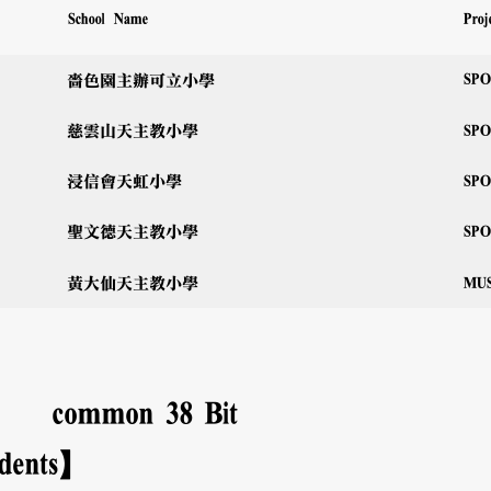
Proj
School Name
SP
嗇色園主辦可立小學
SP
慈雲山天主教小學
SP
浸信會天虹小學
SP
聖文德天主教小學
MU
黃大仙天主教小學
common
38
Bit
udents】