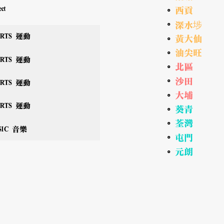
ect
西貢
。
。
深水埗
ORTS 運動
黃大仙
。
油尖旺
。
ORTS 運動
北區
。
沙田
。
ORTS 運動
大埔
。
ORTS 運動
葵青
。
荃灣
。
SIC 音樂
屯門
。
元朗
。