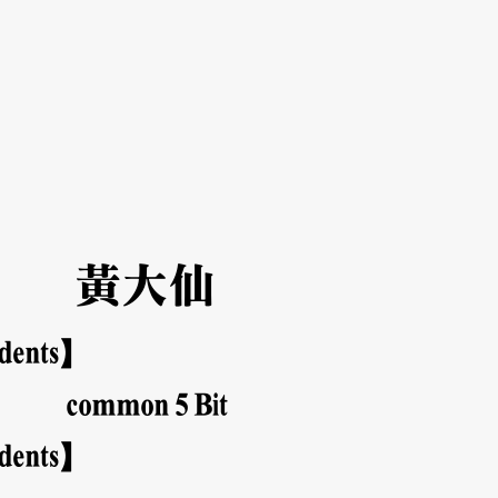
黃大仙
udents】
common
5
Bit
udents】