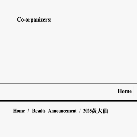
Co-organizers:
Home
Home
/
Results Announcement
/
2025
黃大仙
Home
/
Results Announcement
/
2025
黃大仙