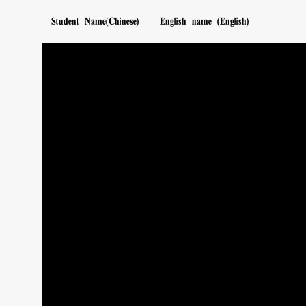
English name (English)
Student Name(Chinese)
司徒俊成
SITU CHUN SHING
CHUN YIU HONG
曾𤾫匡
林映彤
LIN YING TONG
沙莉崎
SHA LIQI
陳黃宸昱
CHAN WONG SEN YUK
張閔程
CHEUNG MAN CHING MA
曾千悅
TSANG CHIN YUET
許樂媛
HUI LOK WUN
陳希彤
CHAN HEI TUNG