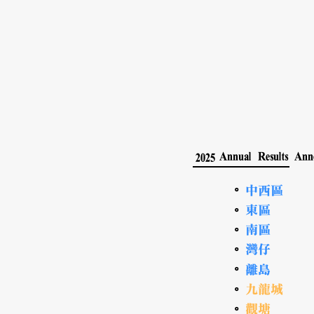
Annual Results Ann
2025
中西區
。
東區
。
南區
。
灣仔
。
離島
。
九龍城
。
觀塘
。