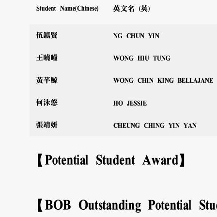
英文名 (英)
Student Name(Chinese)
伍鎮賢
NG CHUN YIN
王曉曈
WONG HIU TUNG
黃芊鯨
WONG CHIN KING BELLAJANE
何泳悠
HO JESSIE
張靖妍
CHEUNG CHING YIN YAN
【Potential Student Award】
【BOB Outstanding Potential St